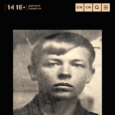
EN
CN