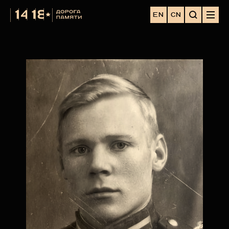
EN
CN