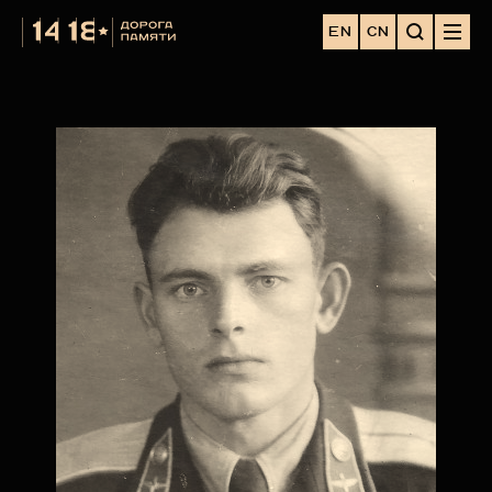
EN
CN