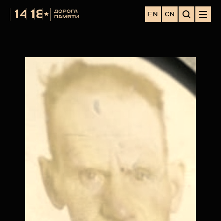
EN
CN