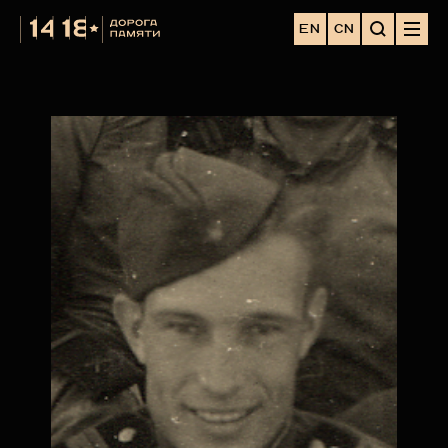
EN
CN