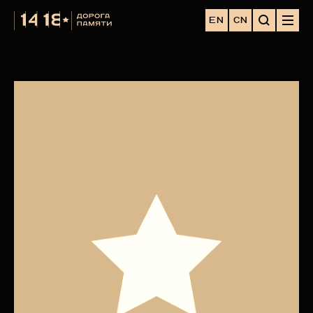
EN
CN