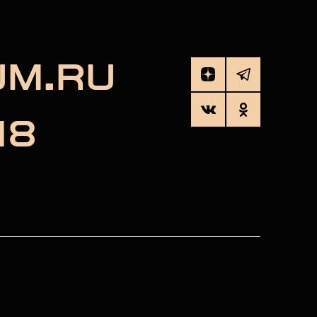
UM.RU
18