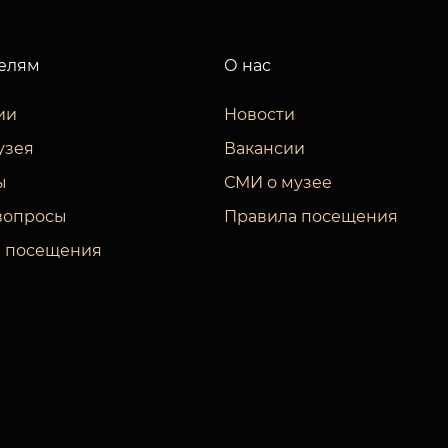
елям
О нас
ии
Новости
узея
Вакансии
ы
СМИ о музее
вопросы
Правила посещения
 посещения