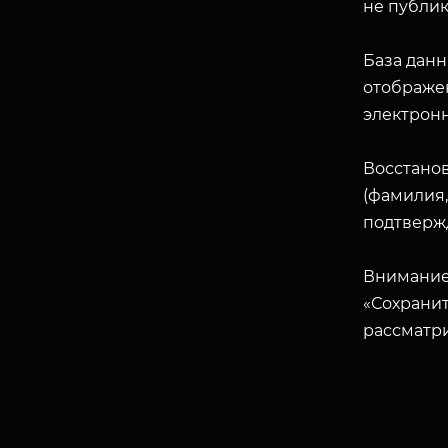
не публик
База данн
отображен
электрон
Восстано
(фамилия,
подтверж
Внимание
«Сохранит
рассматр