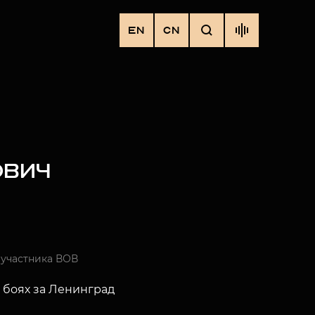
EN
CN
ОВИЧ
 участника ВОВ
 боях за Ленинград