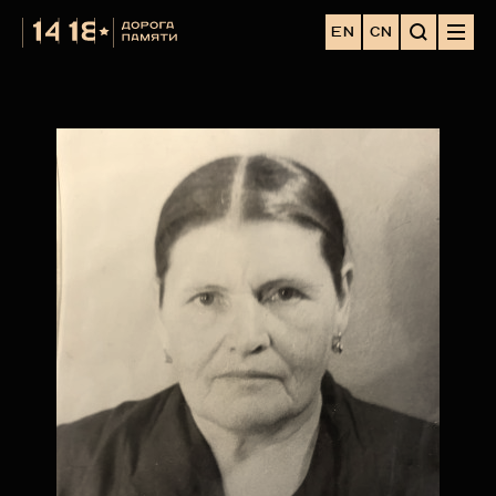
EN
CN