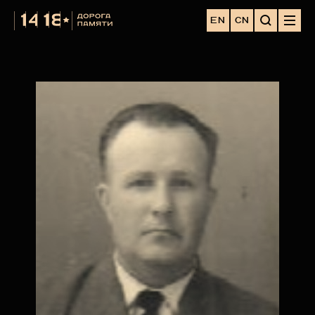
EN
CN