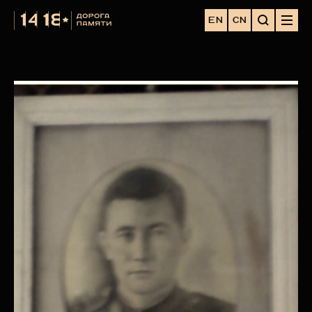
EN
CN