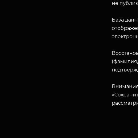
не публик
База данн
отображен
электрон
Восстано
(фамилия,
подтверж
Внимание
«Сохранит
рассматр