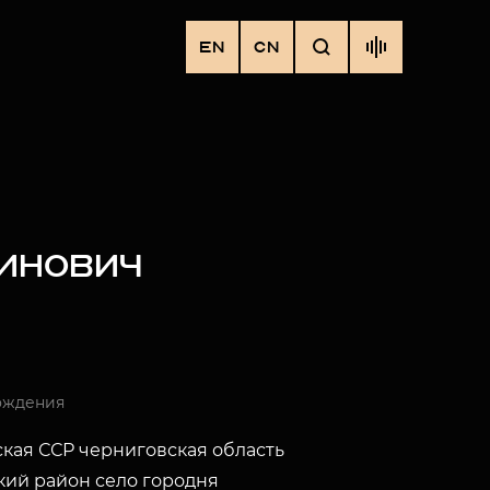
EN
CN
ТИНОВИЧ
ождения
кая ССР черниговская область
ий район село городня