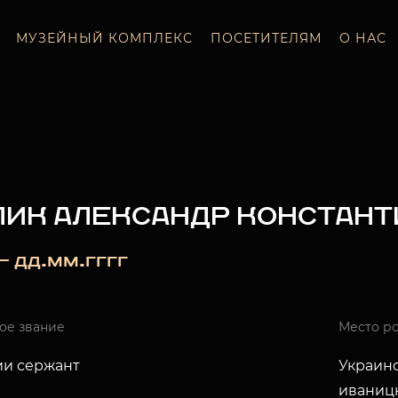
МУЗЕЙНЫЙ КОМПЛЕКС
ПОСЕТИТЕЛЯМ
О НАС
ЛИК АЛЕКСАНДР КОНСТАН
 — дд.мм.гггг
ое звание
Место р
ии сержант
Украинс
иваницк