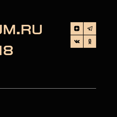
UM.RU
18