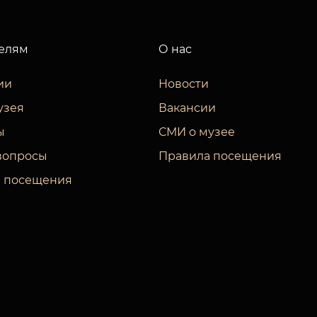
елям
О нас
ии
Новости
узея
Вакансии
ы
СМИ о музее
вопросы
Правила посещения
 посещения