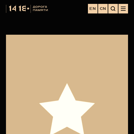
EN
CN