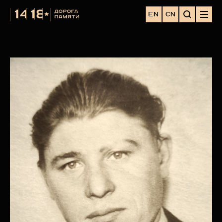
EN
CN