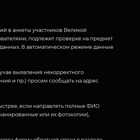
й в анкеты участников Великой
вателями, подлежит проверке на предмет
 данных. В автоматическом режиме данные
лучае выявления некорректного
ния и пр.) просим сообщать на адрес
ыстрее, если направлять полные ФИО
(сканированные или их фотокопии),
ерез форму обратной связи в разделе