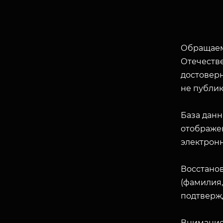
Обращаем
Отечеств
достоверн
не публик
База данн
отображен
электрон
Восстано
(фамилия,
подтверж
Внимание