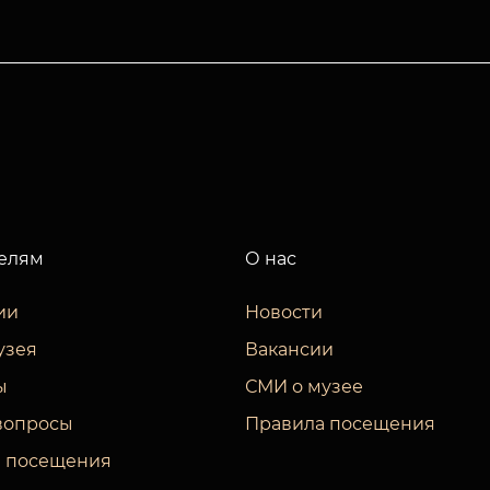
елям
О нас
ии
Новости
узея
Вакансии
ы
СМИ о музее
вопросы
Правила посещения
 посещения