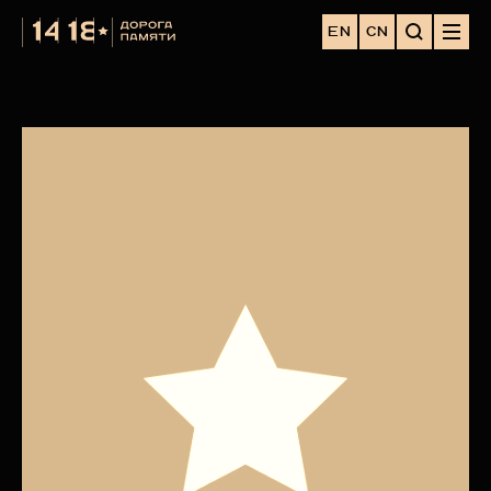
EN
CN