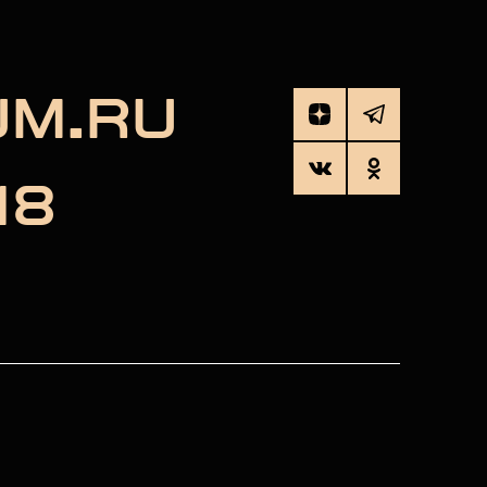
UM.RU
18