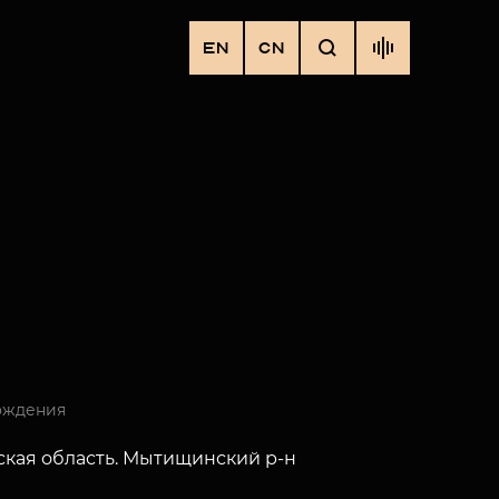
EN
CN
ождения
кая область. Мытищинский р-н