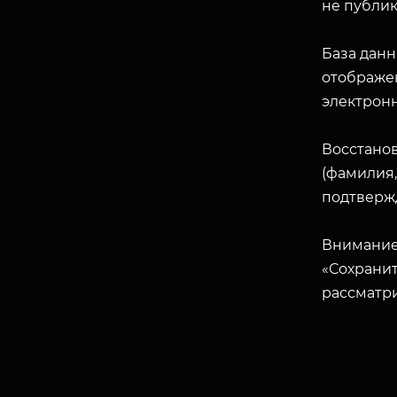
не публик
База данн
отображен
электрон
Восстано
(фамилия,
подтверж
Внимание
«Сохранит
рассматр