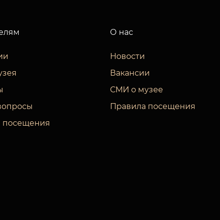
елям
О нас
ии
Новости
узея
Вакансии
ы
СМИ о музее
вопросы
Правила посещения
 посещения