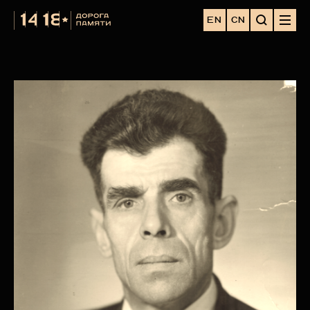
EN
CN