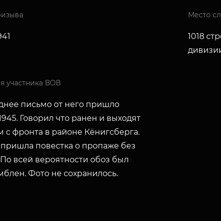
ризыва
Место с
941
1018 ст
дивизии
я участника ВОВ
днее письмо от него пришло
1945. Говорил что ранен и выходят
 с фронта в районе Кёнигсберга.
 пришла повестка о пропаже без
 По всей вероятности обоз был
мблен. Фото не сохранилось.