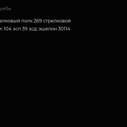
лужбы
релковый полк 269 стрелковой
: 104 зсп 39 зсд: эшелон 30114