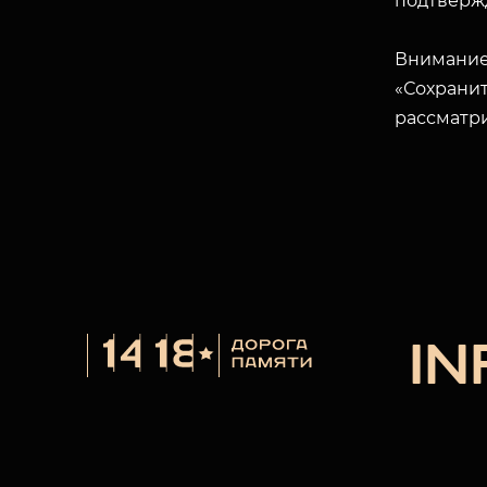
подтверж
Внимание
«Сохранит
рассматр
I