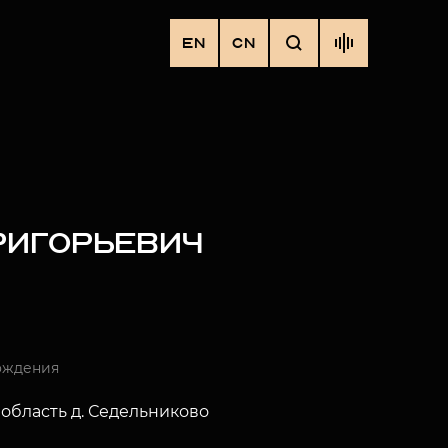
EN
CN
РИГОРЬЕВИЧ
ождения
область д. Седельниково