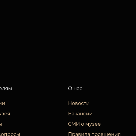
елям
О нас
ии
Новости
узея
Вакансии
ы
СМИ о музее
вопросы
Правила посещения