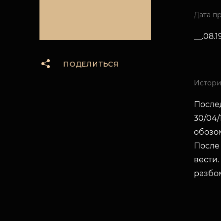
Дата п
__.08.1
ПОДЕЛИТЬСЯ
Истори
После
30/04/
обозом
После
вести.
разбо