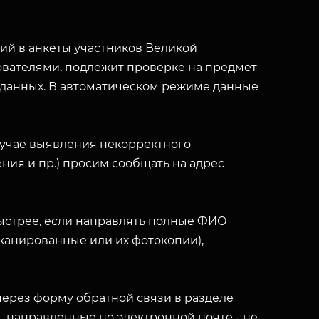
й в анкеты участников Великой
вателями, подлежит проверке на предмет
 данных. В автоматическом режиме данные
лучае выявления некорректного
ния и пр.) просим сообщать на адрес
ыстрее, если направлять полные ФИО
(сканированные или их фотокопии),
ерез форму обратной связи в разделе
ы, направленные по электронной почте - не