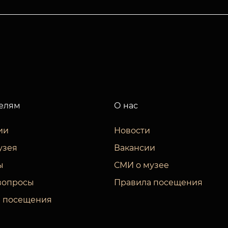
елям
О нас
ии
Новости
узея
Вакансии
ы
СМИ о музее
вопросы
Правила посещения
 посещения