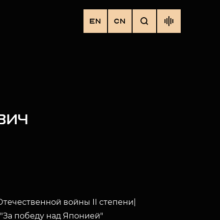
EN
CN
ВИЧ
течественной войны II степени|
"За победу над Японией"