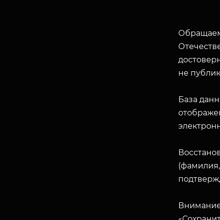
Обращаем
Отечеств
достоверн
не публик
База данн
отображен
электрон
Восстано
(фамилия,
подтверж
Внимание
«Сохранит