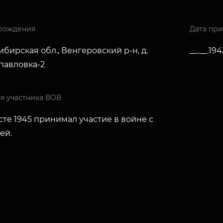
рождения
Дата пр
бирская обл., Венгеровский р-н, д.
__.__.194
павловка-2
я участника ВОВ
сте 1945 принимал участие в войне с
ей.