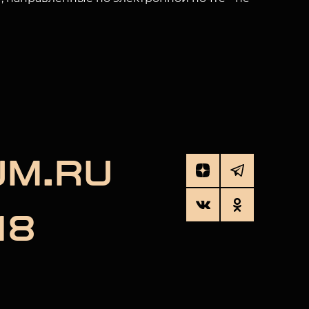
UM.RU
18