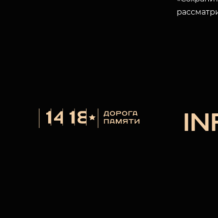
рассматр
I