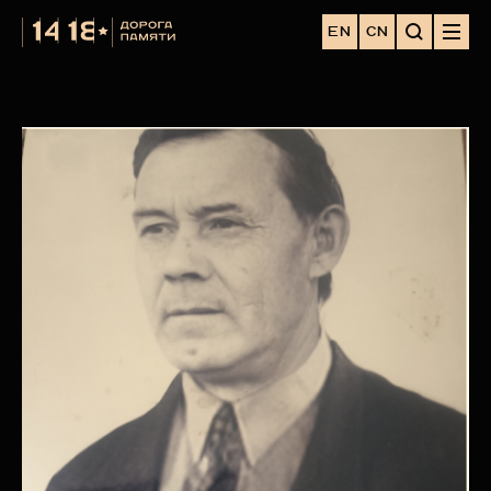
EN
CN