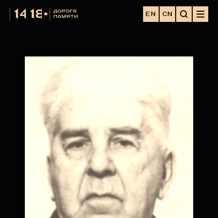
EN
CN