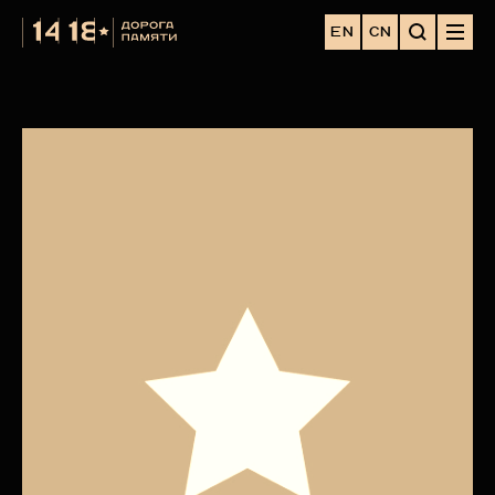
EN
CN