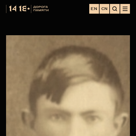
EN
CN