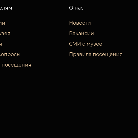
елям
О нас
ии
Новости
узея
Вакансии
ы
СМИ о музее
вопросы
Правила посещения
 посещения