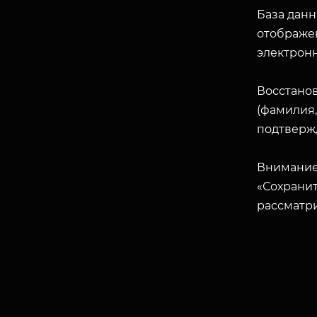
База данн
отображен
электрон
Восстано
(фамилия,
подтверж
Внимание
«Сохранит
рассматр