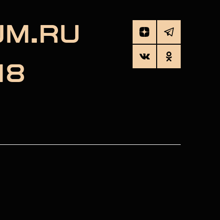
UM.RU
18