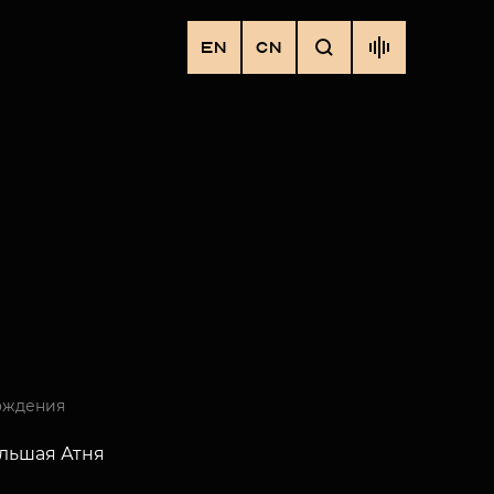
EN
CN
ождения
льшая Атня