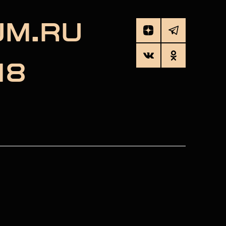
UM.RU
18