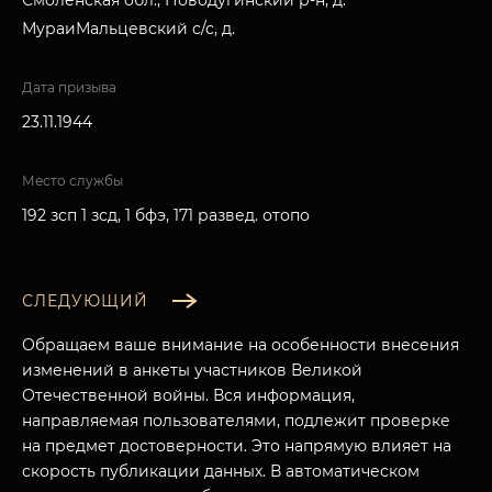
Смоленская обл., Новодугинский р-н, д.
МураиМальцевский с/с, д.
Дата призыва
23.11.1944
Место службы
192 зсп 1 зсд, 1 бфэ, 171 развед. отопо
СЛЕДУЮЩИЙ
Обращаем ваше внимание на особенности внесения
изменений в анкеты участников Великой
Отечественной войны. Вся информация,
направляемая пользователями, подлежит проверке
МУЗЕЙНЫЙ КОМПЛЕКС
на предмет достоверности. Это напрямую влияет на
НАЗАД
скорость публикации данных. В автоматическом
ПОСЕТИТЕЛЯМ