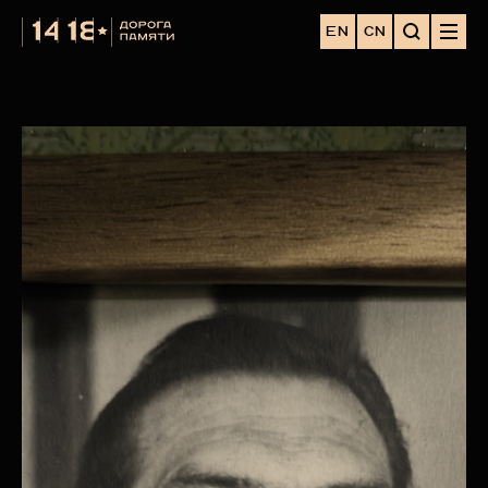
EN
CN