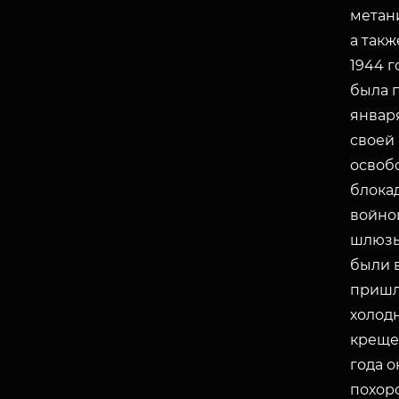
метан
а такж
1944 г
была 
января
своей
освоб
блокад
войно
шлюзы
были 
пришл
холодн
креще
года о
похор