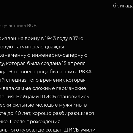
бригад
я участника ВОВ
изван на войну в 1943 году в 17-ю
овую Гатчинскую дважды
ознаменную инженерно-саперную
у, которая была создана 15 апреля
ода. Это своего рода была элита РККА
й спецназ того времени), которая
ывала самые сложные германские
ления. Бойцами ШИСБ становились
ески сильные молодые мужчины в
сте до 40 лет, хорошо разбирающиеся
нике. После прохождения
ального курса, где солдат ШИСБ учили