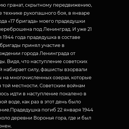
ию гранат, скрытному передвижению,
е технике рукопашного боя, в январе
ода «17 бригада» моего прадедушки
переброшена под Ленинград. И уже 21
 1944 года прадедушка в составе
 бригады принял участие в
ождении города Ленинграда от
ы. Видя, что наступление советских
й набирает силу, фашисты взорвали
 на многочисленных озерах, которые
в той местности. Советским войнам
ось идти в наступление покалено в
ой воде, как раз в этот день было
ние.Прадедушка погиб 22 января 1944
коло деревни Воронья гора, где и был
онен.