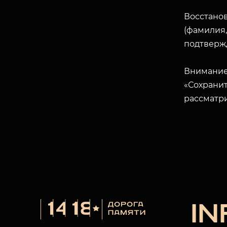
Восстано
(фамилия,
подтверж
Внимание
«Сохранит
рассматр
I