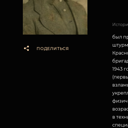
Истори
был пр
штурм
ПОДЕЛИТЬСЯ
Красн
бригад
1943 г
(первы
взлам
укреп
физич
возра
в тех
специ