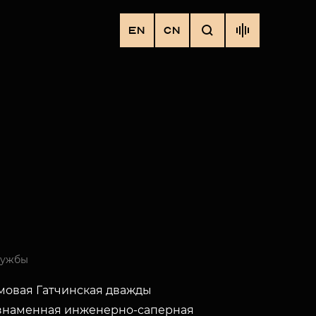
EN
CN
лужбы
мовая Гатчинская дважды
знаменная инженерно-саперная