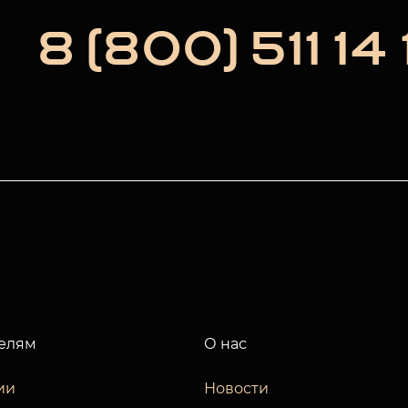
8 (800) 511 14 
елям
О нас
ии
Новости