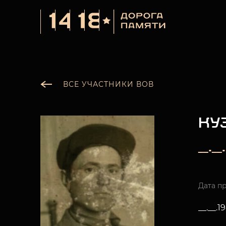
ВСЕ УЧАСТНИКИ ВОВ
КУ
__._
Дата п
__.__.1