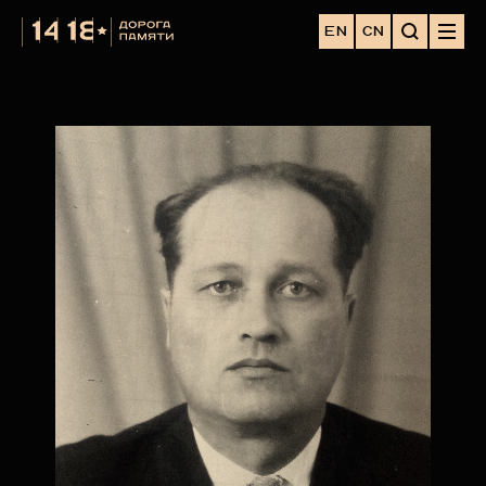
EN
CN