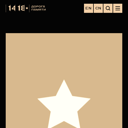
EN
CN