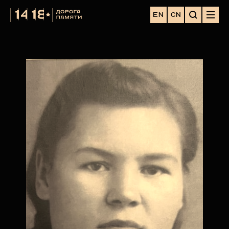
EN
CN