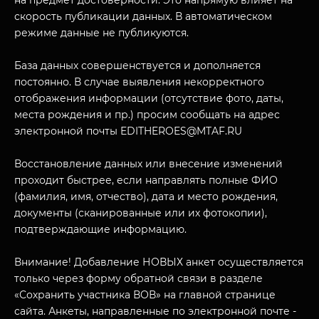
на предмет достоверности. Это напрямую влияет на
скорость публикации данных. В автоматическом
режиме данные не публикуются.
База данных совершенствуется и дополняется
постоянно. В случае выявления некорректного
отображения информации (отсутствие фото, даты,
места рождения и пр.) просим сообщать на адрес
электронной почты EDITHEROES@MTAF.RU
МУЗЕЙНЫЙ КОМПЛЕКС
НАЗАД
Восстановление данных или внесение изменений
ПОСЕТИТЕЛЯМ
проходит быстрее, если направлять полные ФИО
О НАС
(фамилия, имя, отчество), дата и место рождения,
документы (сканированные или их фотокопии),
подтверждающие информацию.
Внимание! Добавление НОВЫХ анкет осуществляется
только через форму обратной связи в разделе
«Сохранить участника ВОВ» на главной странице
сайта. Анкеты, направленные по электронной почте -