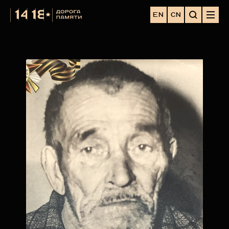
EN
CN