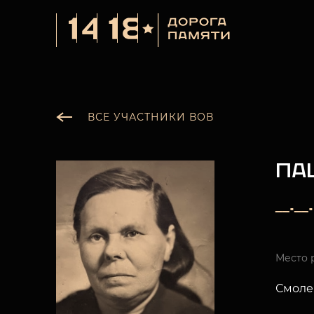
ВСЕ УЧАСТНИКИ ВОВ
ПА
__._
Место 
Смолен