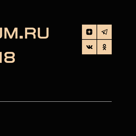
UM.RU
18