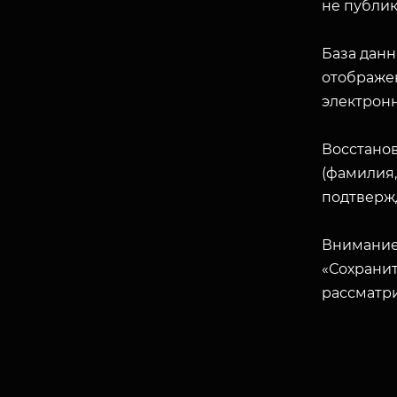
не публик
База данн
отображен
электрон
Восстано
(фамилия,
подтверж
Внимание
«Сохранит
рассматр