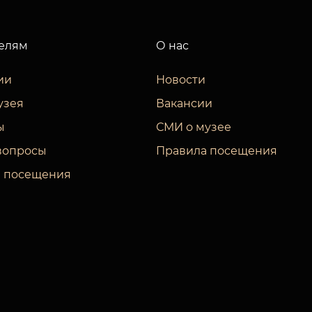
елям
О нас
ии
Новости
узея
Вакансии
ы
СМИ о музее
вопросы
Правила посещения
 посещения