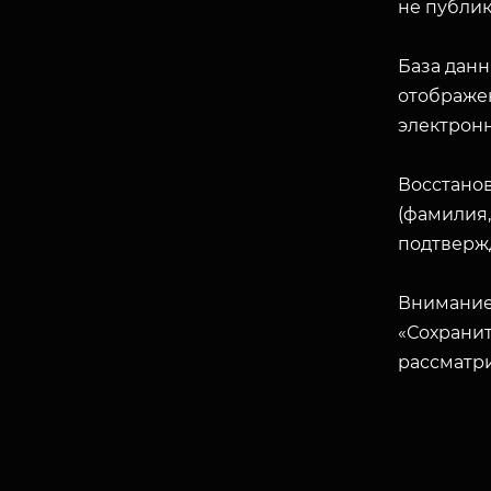
не публик
База данн
отображен
электрон
Восстано
(фамилия,
подтверж
Внимание
«Сохранит
рассматр