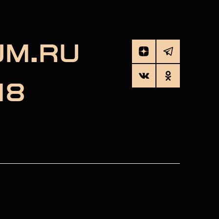
UM.RU
18