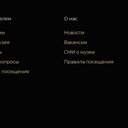
елям
О нас
ии
Новости
узея
Вакансии
ы
СМИ о музее
вопросы
Правила посещения
 посещения