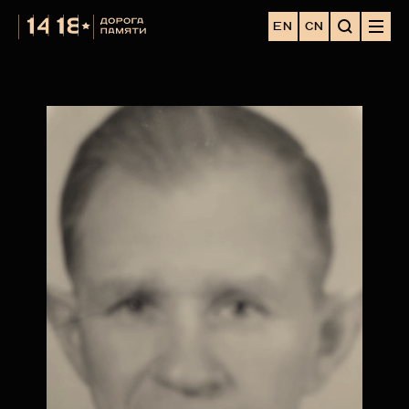
EN
CN