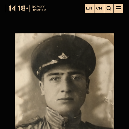
EN
CN