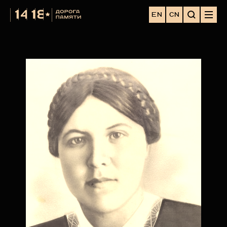
EN
CN