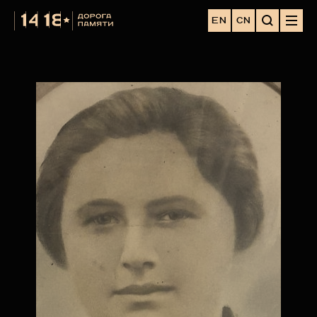
EN
CN