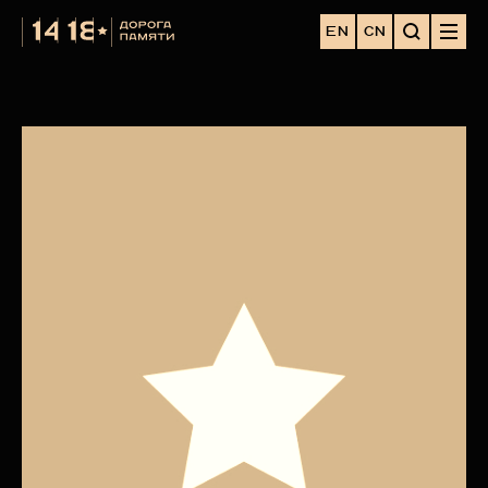
EN
CN