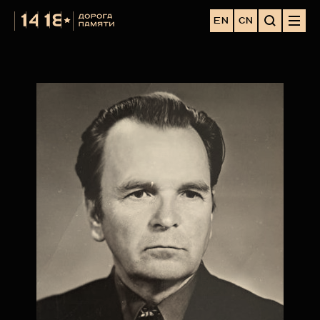
EN
CN