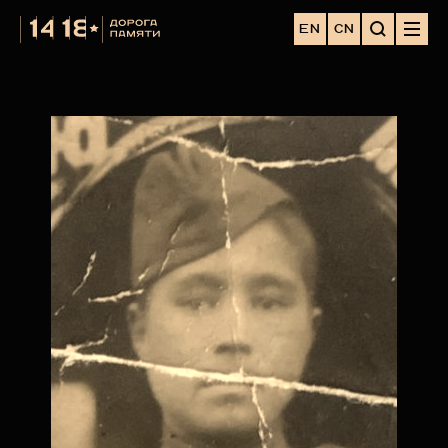
EN
CN