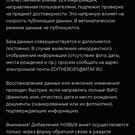
Отечественной войны. Вся информация,
направляемая пользователями, подлежит проверке
на предмет достоверности. Это напрямую влияет на
скорость публикации данных. В автоматическом
режиме данные не публикуются.
База данных совершенствуется и дополняется
постоянно. В случае выявления некорректного
отображения информации (отсутствие фото, даты,
места рождения и пр.) просим сообщать на адрес
МУЗЕЙНЫЙ КОМПЛЕКС
электронной почты EDITHEROES@MTAF.RU
НАЗАД
ПОСЕТИТЕЛЯМ
Восстановление данных или внесение изменений
О НАС
проходит быстрее, если направлять полные ФИО
(фамилия, имя, отчество), дата и место рождения,
документы (сканированные или их фотокопии),
подтверждающие информацию.
Внимание! Добавление НОВЫХ анкет осуществляется
только через форму обратной связи в разделе