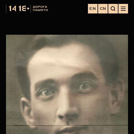
EN
CN