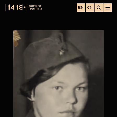
EN
CN