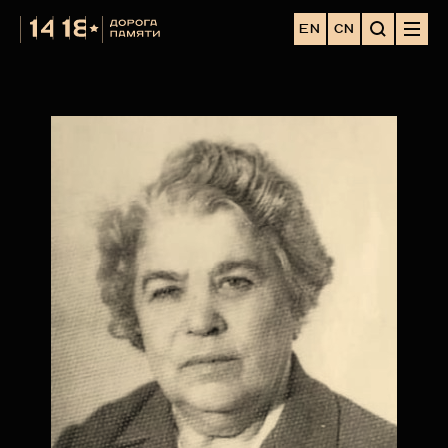
EN
CN