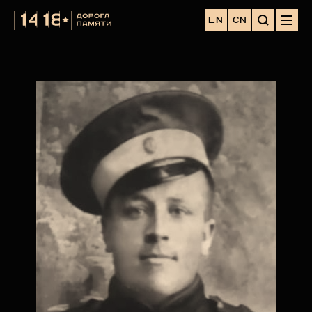
EN
CN