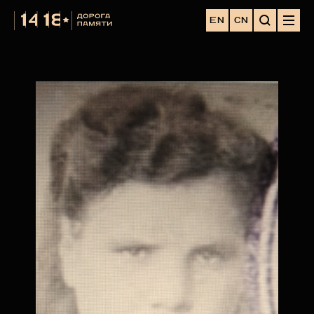
EN
CN