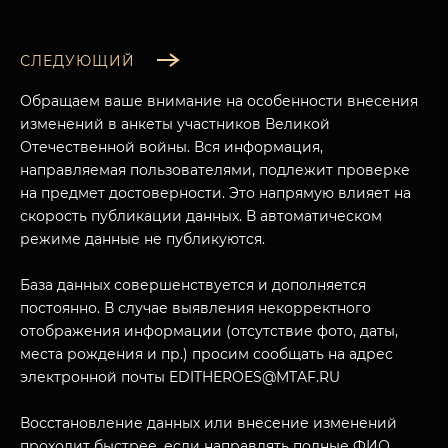
СЛЕДУЮЩИЙ
МУЗЕЙНЫЙ КОМПЛЕКС
НАЗАД
Обращаем ваше внимание на особенности внесения
ПОСЕТИТЕЛЯМ
изменений в анкеты участников Великой
Отечественной войны. Вся информация,
О НАС
направляемая пользователями, подлежит проверке
на предмет достоверности. Это напрямую влияет на
скорость публикации данных. В автоматическом
режиме данные не публикуются.
База данных совершенствуется и дополняется
постоянно. В случае выявления некорректного
отображения информации (отсутствие фото, даты,
места рождения и пр.) просим сообщать на адрес
электронной почты EDITHEROES@MTAF.RU
Восстановление данных или внесение изменений
проходит быстрее, если направлять полные ФИО