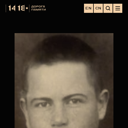
EN
CN