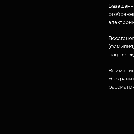
База данн
отображен
электрон
Восстано
(фамилия,
подтверж
Внимание
«Сохранит
рассматр