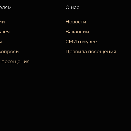
елям
О нас
ии
Новости
узея
Вакансии
ы
СМИ о музее
вопросы
Правила посещения
 посещения