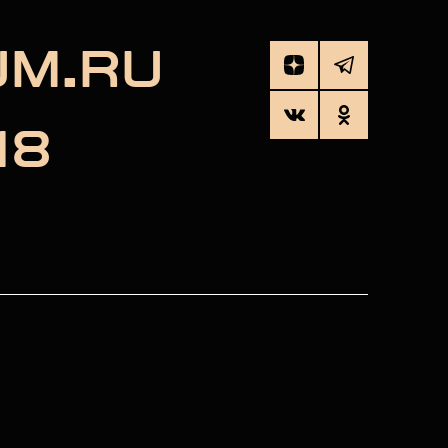
UM.RU
18