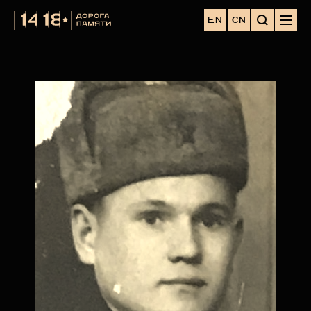
EN
CN