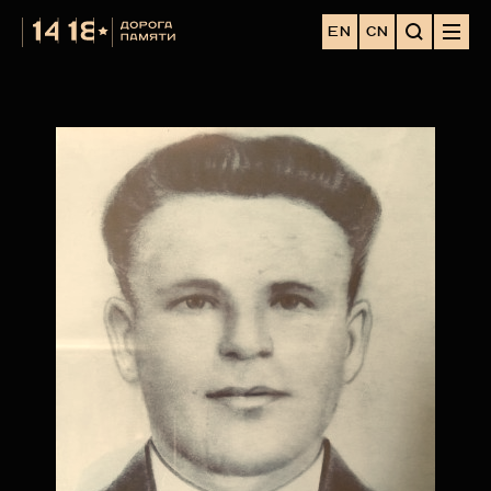
EN
CN