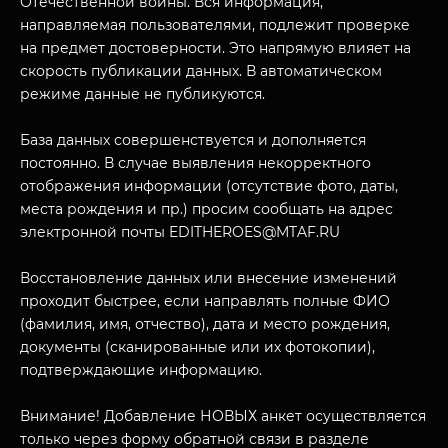
Отечественной войны. Вся информация,
направляемая пользователями, подлежит проверке
на предмет достоверности. Это напрямую влияет на
скорость публикации данных. В автоматическом
режиме данные не публикуются.
База данных совершенствуется и дополняется
постоянно. В случае выявления некорректного
отображения информации (отсутствие фото, даты,
места рождения и пр.) просим сообщать на адрес
МУЗЕЙНЫЙ КОМПЛЕКС
электронной почты EDITHEROES@MTAF.RU
НАЗАД
ПОСЕТИТЕЛЯМ
Восстановление данных или внесение изменений
О НАС
проходит быстрее, если направлять полные ФИО
(фамилия, имя, отчество), дата и место рождения,
документы (сканированные или их фотокопии),
подтверждающие информацию.
Внимание! Добавление НОВЫХ анкет осуществляется
только через форму обратной связи в разделе