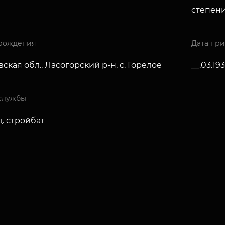
степен
рождения
Дата пр
ская обл., Ласогорский р-н, с. Горелое
__.03.19
службы
д. стройбат