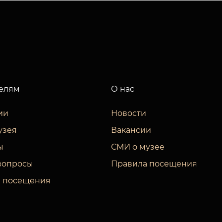
елям
О нас
ии
Новости
узея
Вакансии
ы
СМИ о музее
вопросы
Правила посещения
 посещения