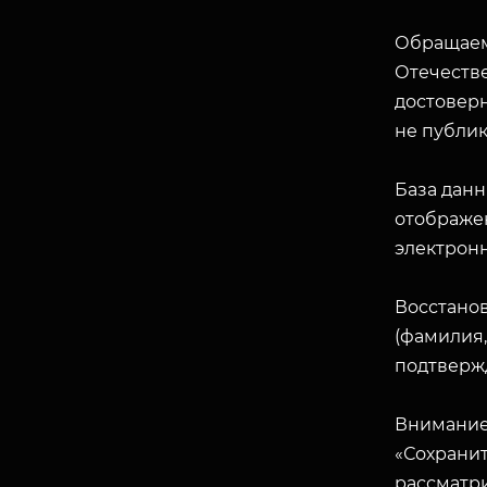
Обращаем
Отечеств
достоверн
не публик
База данн
отображен
электрон
Восстано
(фамилия,
подтверж
Внимание
«Сохранит
рассматр