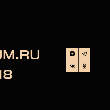
UM.RU
18